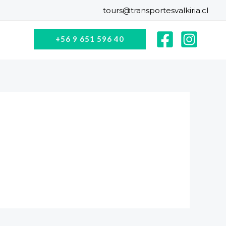
tours@transportesvalkiria.cl
+56 9 651 596 40