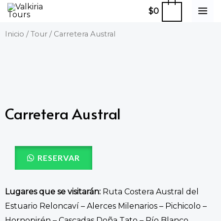
Ir
MA
$
0
al
ME
Inicio
/
Tour
/ Carretera Austral
contenido
Carretera Austral
RESERVAR
Lugares que se visitarán:
Ruta Costera Austral del
Estuario Reloncaví – Alerces Milenarios – Pichicolo –
Hornopirén – Cascadas Doña Tato – Río Blanco